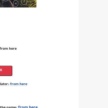
 from here
NK
lator:
from here
from here