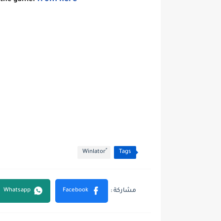
y the game:
Tags