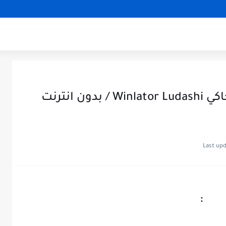
تجربة لعبة Biomutant على محاكي Winlator Ludashi / بدون انترنت
: