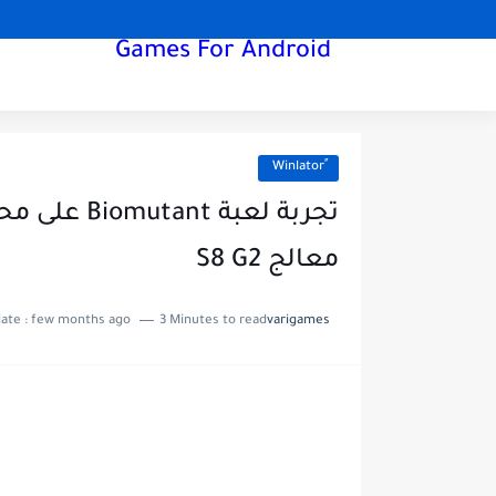
Games For Android
معالج S8 G2
Last update :
few months ago
3 Minutes to read
varigames